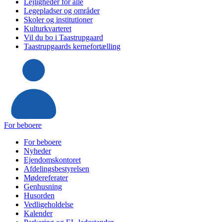
Lejligheder for alle
Legepladser og områder
Skoler og institutioner
Kulturkvarteret
Vil du bo i Taastrupgaard
Taastrupgaards kernefortælling
For beboere
For beboere
Nyheder
Ejendomskontoret
Afdelingsbestyrelsen
Mødereferater
Genhusning
Husorden
Vedligeholdelse
Kalender