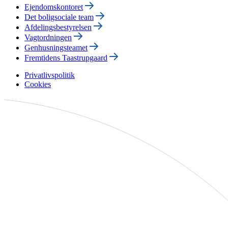
Ejendomskontoret
Det boligsociale team
Afdelingsbestyrelsen
Vagtordningen
Genhusningsteamet
Fremtidens Taastrupgaard
Privatlivspolitik
Cookies