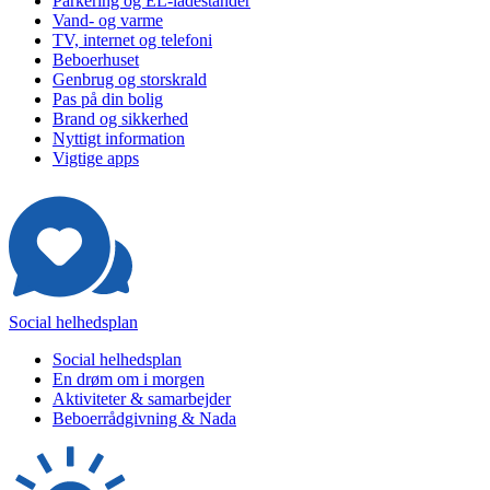
Parkering og EL-ladestander
Vand- og varme
TV, internet og telefoni
Beboerhuset
Genbrug og storskrald
Pas på din bolig
Brand og sikkerhed
Nyttigt information
Vigtige apps
Social helhedsplan
Social helhedsplan
En drøm om i morgen
Aktiviteter & samarbejder
Beboerrådgivning & Nada