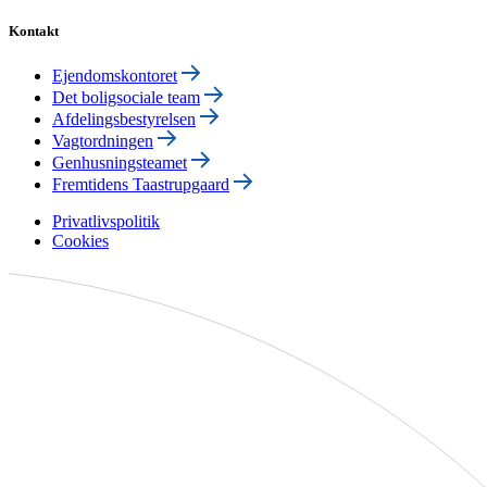
Kontakt
Ejendomskontoret
Det boligsociale team
Afdelingsbestyrelsen
Vagtordningen
Genhusningsteamet
Fremtidens Taastrupgaard
Privatlivspolitik
Cookies