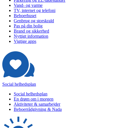
Parkering og EL-ladestander
Vand- og varme
TV, internet og telefoni
Beboerhuset
Genbrug og storskrald
Pas på din bolig
Brand og sikkerhed
Nyttigt information
Vigtige apps
Social helhedsplan
Social helhedsplan
En drøm om i morgen
Aktiviteter & samarbejder
Beboerrådgivning & Nada