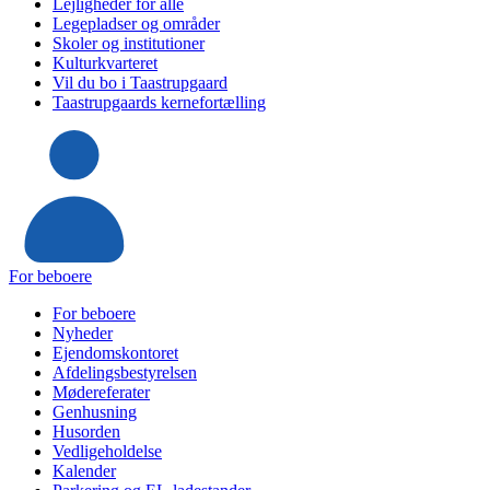
Lejligheder for alle
Legepladser og områder
Skoler og institutioner
Kulturkvarteret
Vil du bo i Taastrupgaard
Taastrupgaards kernefortælling
For beboere
For beboere
Nyheder
Ejendomskontoret
Afdelingsbestyrelsen
Mødereferater
Genhusning
Husorden
Vedligeholdelse
Kalender