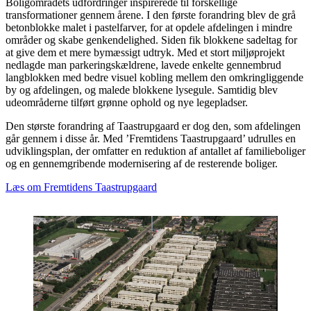
Boligområdets udfordringer inspirerede til forskellige
transformationer gennem årene. I den første forandring blev de grå
betonblokke malet i pastelfarver, for at opdele afdelingen i mindre
områder og skabe genkendelighed. Siden fik blokkene sadeltag for
at give dem et mere bymæssigt udtryk. Med et stort miljøprojekt
nedlagde man parkeringskældrene, lavede enkelte gennembrud
langblokken med bedre visuel kobling mellem den omkringliggende
by og afdelingen, og malede blokkene lysegule. Samtidig blev
udeområderne tilført grønne ophold og nye legepladser.
Den største forandring af Taastrupgaard er dog den, som afdelingen
går gennem i disse år. Med ’Fremtidens Taastrupgaard’ udrulles en
udviklingsplan, der omfatter en reduktion af antallet af familieboliger
og en gennemgribende modernisering af de resterende boliger.
Læs om Fremtidens Taastrupgaard