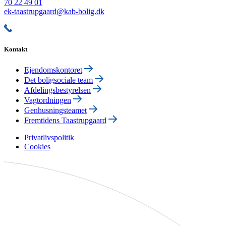
70 22 49 01
ek-taastrupgaard@kab-bolig.dk
Kontakt
Ejendomskontoret
Det boligsociale team
Afdelingsbestyrelsen
Vagtordningen
Genhusningsteamet
Fremtidens Taastrupgaard
Privatlivspolitik
Cookies