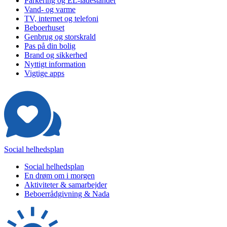
Parkering og EL-ladestander
Vand- og varme
TV, internet og telefoni
Beboerhuset
Genbrug og storskrald
Pas på din bolig
Brand og sikkerhed
Nyttigt information
Vigtige apps
Social helhedsplan
Social helhedsplan
En drøm om i morgen
Aktiviteter & samarbejder
Beboerrådgivning & Nada