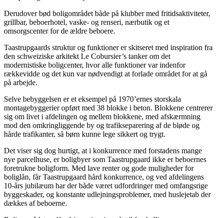
Derudover bød boligområdet både på klubber med fritidsaktiviteter,
grillbar, beboerhotel, vaske- og renseri, nærbutik og et
omsorgscenter for de ældre beboere.
Taastrupgaards struktur og funktioner er skitseret med inspiration fra
den schweiziske arkitekt Le Cobursier’s tanker om det
modernistiske boligcenter, hvor alle funktioner var indenfor
rækkevidde og det kun var nødvendigt at forlade området for at gå
på arbejde.
Selve bebyggelsen er et eksempel på 1970’ernes storskala
montagebyggerier opført med 38 blokke i beton. Blokkene centrerer
sig om livet i afdelingen og mellem blokkene, med afskærmning
mod den omkringliggende by og trafikseparering af de bløde og
hårde trafikanter, så børn kunne lege sikkert og trygt.
Det viser sig dog hurtigt, at i konkurrence med forstadens mange
nye parcelhuse, er boligbyer som Taastrupgaard ikke er beboernes
foretrukne boligform. Med lave renter og gode muligheder for
boliglån, får Taastrupgaard hård konkurrence, og ved afdelingens
10-års jubilæum har der både været udfordringer med omfangsrige
byggeskader, og konstante udlejningsproblemer, med huslejetab der
dækkes af beboerne.