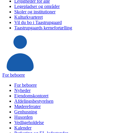
Lejligheder for alle
Legepladser og områder
Skoler og institutioner
Kulturkvarteret
Vil du bo i Taastrupgaard
Taastrupgaards kernefortælling
For beboere
For beboere
Nyheder
Ejendomskontoret
Afdelingsbestyrelsen
Mødereferater
Genhusning
Husorden
Vedligeholdelse
Kalender